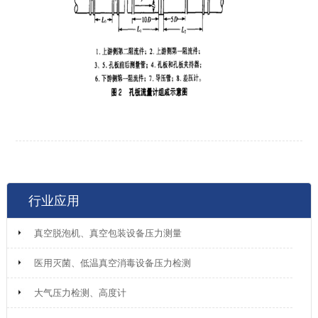
行业应用
真空脱泡机、真空包装设备压力测量
医用灭菌、低温真空消毒设备压力检测
大气压力检测、高度计