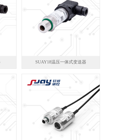
器
SUAY18温压一体式变送器