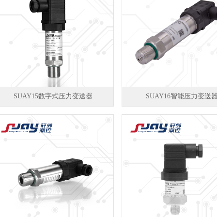
SUAY15数字式压力变送器
SUAY16智能压力变送