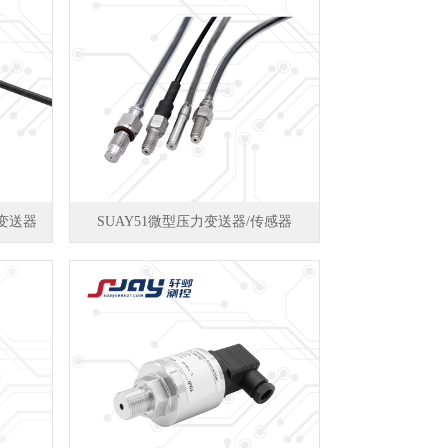
器变送器
SUAY51微型压力变送器/传感器