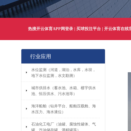
热搜开云体育APP网登录 | 买球投注平台 | 开云体育在
行业应用
水位监测（河道，湖泊，水库，水坝，
地下水位监测，水文勘测）
城市供排水（蓄水池、水箱、楼宇供水
池、恒压供水、污水池等）
海洋船舶（钻井平台、船舶压载舱、海
水压力、海水液位）
石油化工电厂（油罐、腐蚀性罐体、气
罐、汽油储存罐、酒精罐等）