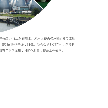
等长期运行工作在海水、河水比较恶劣环境的液位或压
P68的防护等级，316L、钛合金的外部壳体，能够长
域有广泛的应用，可简化测量，提高工作效率。