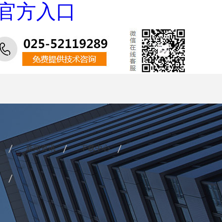
线官方入口
业
新闻资讯
下载中心
口